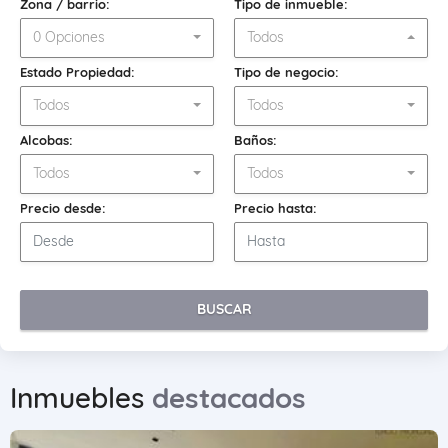
Zona / barrio:
Tipo de inmueble:
0 Opciones
Todos
Estado Propiedad:
Tipo de negocio:
Todos
Todos
Alcobas:
Baños:
Todos
Todos
Precio desde:
Precio hasta:
BUSCAR
Inmuebles
destacados