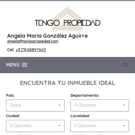
Angela Maria González Aguirre
angela@tengopropiedad.com
Cel.
+573148897663
MENÚ
ENCUENTRA TU INMUEBLE IDEAL
País:
Departamento:
Todos
0 Opciones
Ciudad:
Localidad:
0 Opciones
0 Opciones