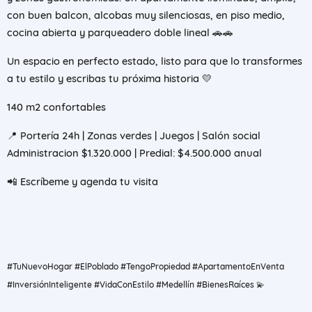
con buen balcon, alcobas muy silenciosas, en piso medio,
cocina abierta y parqueadero doble lineal
🚗🚗
Un espacio en perfecto estado, listo para que lo transformes
a tu estilo y escribas tu próxima historia
💛
140
m2
confortables
📍
Portería 24h | Zonas verdes | Juegos | Salón social
Administracion $1.320.000 | Predial: $4.500.000 anual
📲
Escríbeme y agenda tu visita
#TuNuevoHogar #ElPoblado #TengoPropiedad #ApartamentoEnVenta
#InversiónInteligente #VidaConEstilo #Medellín #BienesRaíces
💫