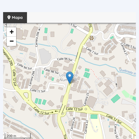
Mapa
+
−
200 m