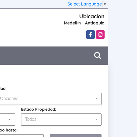
Select Language
▼
Ubicación
Medellín - Antioquia
Facebook
Instagram
dad:
 Opciones
Estado Propiedad:
Todos
cio hasta: