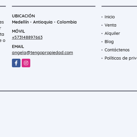
UBICACIÓN
Inicio
es
Medellín - Antioquia - Colombia
Venta
r
MÓVIL
Alquiler
nta
+573148897663
e o
Blog
EMAIL
Contáctenos
angela@tengopropiedad.com
Políticas de pri
Facebook
Instagram