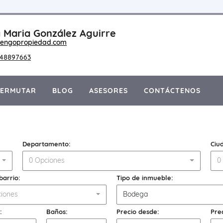
 Maria González Aguirre
engopropiedad.com
148897663
PERMUTAR
BLOG
ASESORES
CONTÁCTENOS
Departamento:
Ciu
0 Opciones
0
barrio:
Tipo de inmueble:
iones
Bodega
:
Baños:
Precio desde:
Pre