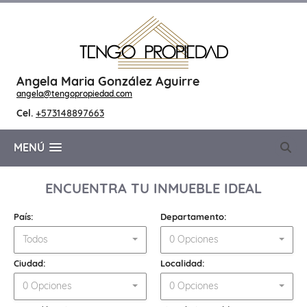
Angela Maria González Aguirre
angela@tengopropiedad.com
Cel.
+573148897663
MENÚ
ENCUENTRA TU INMUEBLE IDEAL
País:
Departamento:
Todos
0 Opciones
Ciudad:
Localidad:
0 Opciones
0 Opciones