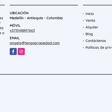
UBICACIÓN
Inicio
es
Medellín - Antioquia - Colombia
Venta
r
MÓVIL
Alquiler
nta
+573148897663
e o
Blog
EMAIL
Contáctenos
angela@tengopropiedad.com
Políticas de pri
Facebook
Instagram