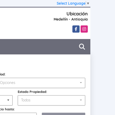
Select Language
▼
Ubicación
Medellín - Antioquia
Facebook
Instagram
dad:
 Opciones
Estado Propiedad:
Todos
cio hasta: