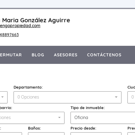
 Maria González Aguirre
engopropiedad.com
148897663
PERMUTAR
BLOG
ASESORES
CONTÁCTENOS
Departamento:
Ciu
0 Opciones
0
barrio:
Tipo de inmueble:
iones
Oficina
:
Baños:
Precio desde:
Pre