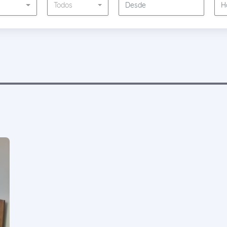
s
Todos