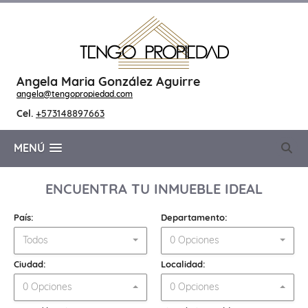
Angela Maria González Aguirre
angela@tengopropiedad.com
Cel.
+573148897663
MENÚ
ENCUENTRA TU INMUEBLE IDEAL
País:
Departamento:
Todos
0 Opciones
Ciudad:
Localidad:
0 Opciones
0 Opciones