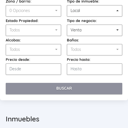
Zona / barrio:
Tipo de inmueble:
0 Opciones
Local
Estado Propiedad:
Tipo de negocio:
Todos
Venta
Alcobas:
Baños:
Todos
Todos
Precio desde:
Precio hasta:
BUSCAR
Inmuebles