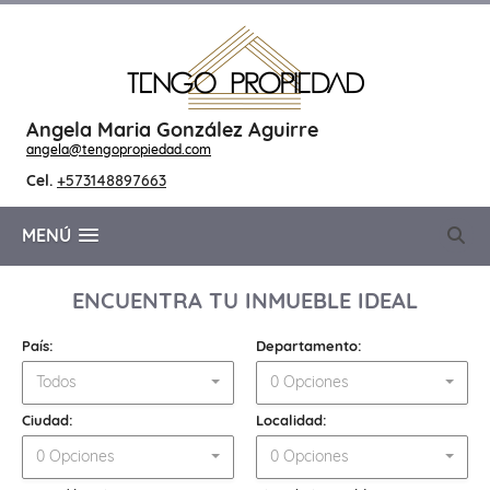
Angela Maria González Aguirre
angela@tengopropiedad.com
Cel.
+573148897663
MENÚ
ENCUENTRA TU INMUEBLE IDEAL
País:
Departamento:
Todos
0 Opciones
Ciudad:
Localidad:
0 Opciones
0 Opciones