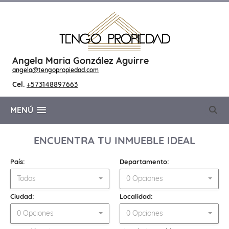
Angela Maria González Aguirre
angela@tengopropiedad.com
Cel.
+573148897663
MENÚ
ENCUENTRA TU INMUEBLE IDEAL
País:
Departamento:
Todos
0 Opciones
Ciudad:
Localidad:
0 Opciones
0 Opciones