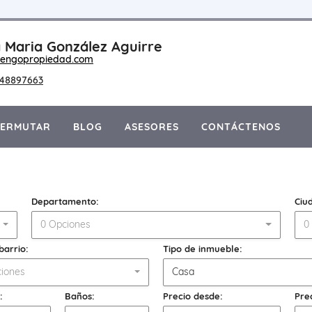
 Maria González Aguirre
engopropiedad.com
148897663
PERMUTAR
BLOG
ASESORES
CONTÁCTENOS
Departamento:
Ciu
0 Opciones
0
barrio:
Tipo de inmueble:
iones
Casa
:
Baños:
Precio desde:
Pre