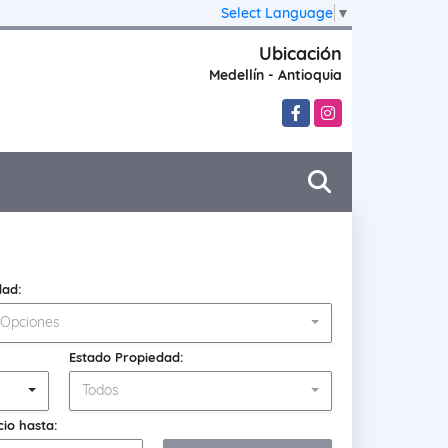
Select Language
▼
Ubicación
Medellín - Antioquia
Facebook
Instagram
dad:
 Opciones
Estado Propiedad:
Todos
cio hasta: