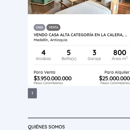
CASA
VENTA
VENDO CASA ALTA CATEGORÍA EN LA CALERA, VISTA A LA CIUDAD
Medellín, Antioquia
4
5
3
800
2
Alcobas
Baño(s)
Garaje
Área m
Para Venta
Para Alquiler
$3.950.000.000
$25.000.000
Pesos Colombianos
Pesos Colombianos
1
QUIÉNES SOMOS