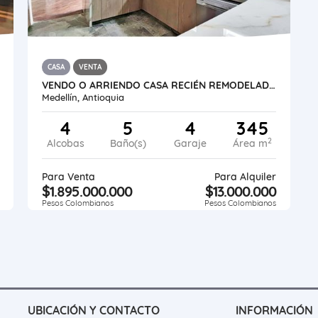
CASA
VENTA
VENDO O ARRIENDO CASA RECIÉN REMODELADA CERCA AL TESORO
Medellín, Antioquia
4
5
4
345
2
Alcobas
Baño(s)
Garaje
Área m
Para Venta
Para Alquiler
$1.895.000.000
$13.000.000
Pesos Colombianos
Pesos Colombianos
UBICACIÓN Y CONTACTO
INFORMACIÓN