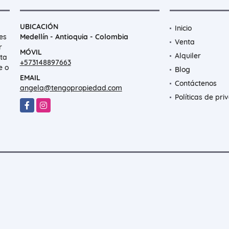
UBICACIÓN
Inicio
es
Medellín - Antioquia - Colombia
Venta
r
MÓVIL
Alquiler
nta
+573148897663
e o
Blog
EMAIL
Contáctenos
angela@tengopropiedad.com
Políticas de pri
Facebook
Instagram