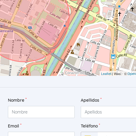
Leaflet
| Wasi - ©
Open
*
*
Nombre
Apellidos
*
*
Email
Teléfono