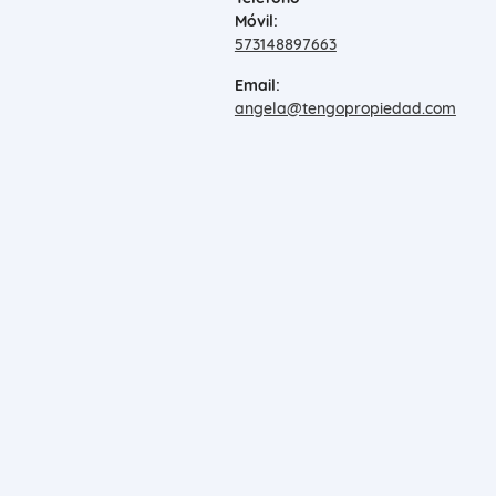
Móvil:
573148897663
Email:
angela@tengopropiedad.com