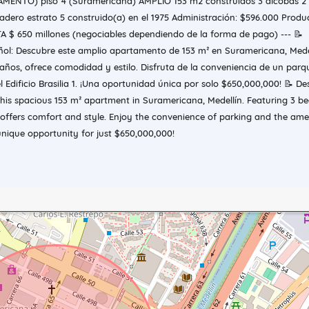
MENTO) piso 4 (Suramericana) AMPLIO 153 m2 construidos 3 alcobas 2
eadero estrato 5 construido(a) en el 1975 Administración: $596.000 Prod
 $ 650 millones (negociables dependiendo de la forma de pago) --- 📝
ñol: Descubre este amplio apartamento de 153 m² en Suramericana, Mede
baños, ofrece comodidad y estilo. Disfruta de la conveniencia de un par
 Edificio Brasilia 1. ¡Una oportunidad única por solo $650,000,000! 📝 De
 this spacious 153 m² apartment in Suramericana, Medellín. Featuring 3 
offers comfort and style. Enjoy the convenience of parking and the amen
A unique opportunity for just $650,000,000!