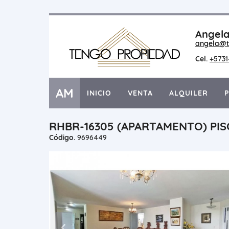
Angela
angela@t
Cel.
+573
AM
INICIO
VENTA
ALQUILER
RHBR-16305 (APARTAMENTO) PIS
Código.
9696449