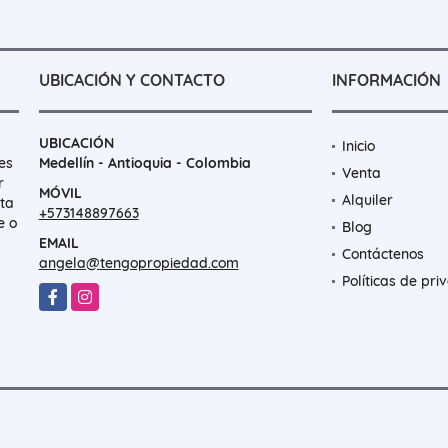
UBICACIÓN Y CONTACTO
INFORMACIÓN
UBICACIÓN
Inicio
es
Medellín - Antioquia - Colombia
Venta
r
MÓVIL
Alquiler
nta
+573148897663
e o
Blog
EMAIL
Contáctenos
angela@tengopropiedad.com
Políticas de pri
Facebook
Instagram