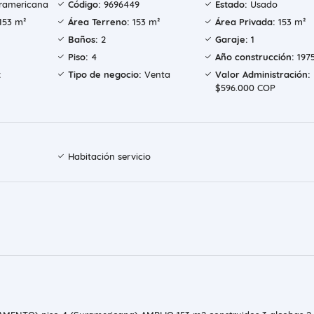
ramericana
Código:
9696449
Estado:
Usado
153 m²
Área Terreno:
153 m²
Área Privada:
153 m²
Baños:
2
Garaje:
1
Piso:
4
Año construcción:
197
:
Tipo de negocio:
Venta
Valor Administración:
$596.000 COP
Habitación servicio