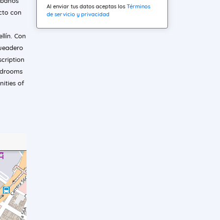
 baños
Al enviar tus datos aceptas los
Términos
ucto con
de servicio y privacidad
llín. Con
queadero
scription
bedrooms
ities of