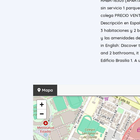
RHBR-16305 (APARTA
sin servicio 1 parqu
colega PRECIO VENTA
Descripción en Espa
3 habitaciones y 2 
y las amenidades del
in English: Discover
and 2 bathrooms, it 
Edificio Brasilia 1. 
Mapa
+
−