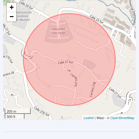
+
−
200 m
500 ft
Leaflet
| Wasi - ©
OpenStreetMap