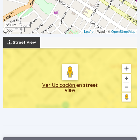
200 m
500 ft
Leaflet
| Wasi - ©
OpenStreetMap
Street View
Ver Ubicación
en
street
view