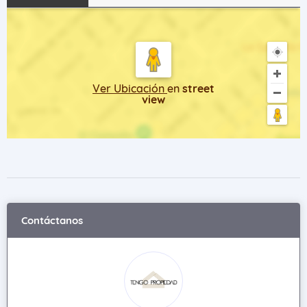
Ver Ubicación
en
street
view
Contáctanos