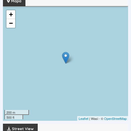
Mapa
+
−
200 m
500 ft
Leaflet
| Wasi - ©
OpenStreetMap
Street View