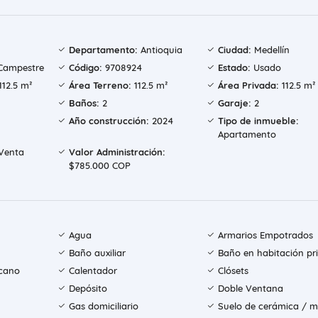
Departamento:
Antioquia
Ciudad:
Medellín
Campestre
Código:
9708924
Estado:
Usado
112.5 m²
Área Terreno:
112.5 m²
Área Privada:
112.5 m²
Baños:
2
Garaje:
2
Año construcción:
2024
Tipo de inmueble:
Apartamento
Venta
Valor Administración:
$785.000 COP
Agua
Armarios Empotrados
Baño auxiliar
Baño en habitación pri
icano
Calentador
Clósets
Depósito
Doble Ventana
Gas domiciliario
Suelo de cerámica / 