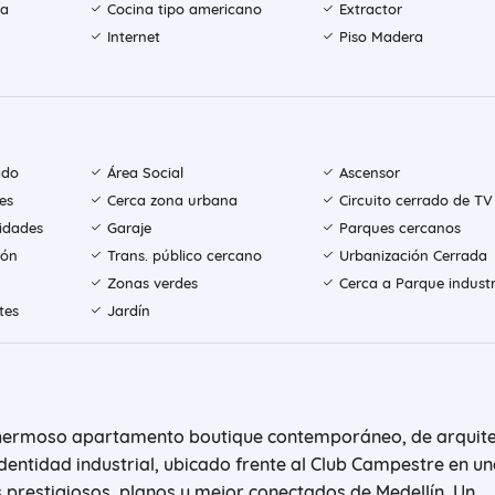
ía
Cocina tipo americano
Extractor
Internet
Piso Madera
ado
Área Social
Ascensor
es
Cerca zona urbana
Circuito cerrado de TV
sidades
Garaje
Parques cercanos
ión
Trans. público cercano
Urbanización Cerrada
Zonas verdes
Cerca a Parque industr
tes
Jardín
 hermoso apartamento boutique contemporáneo, de arquit
dentidad industrial, ubicado frente al Club Campestre en u
 prestigiosos, planos y mejor conectados de Medellín. Un