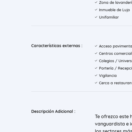
Zona de lavander
Inmueble de Lujo
Unifamiliar
Características externas :
Acceso paviment
Centros comercial
Colegios / Univer
Portería / Recepc
Vigilancia
Cerca a restauran
Descripción Adicional :
Te ofrezco este
vanguardista e i
los sectores más