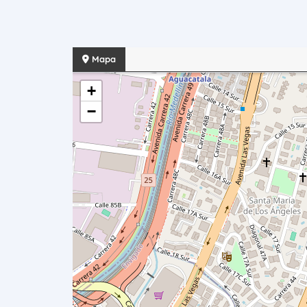
Mapa
+
−