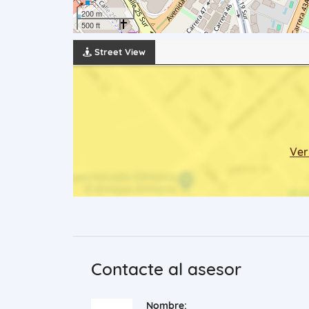
200 m
500 ft
Street View
Ver
Contacte al asesor
Nombre: