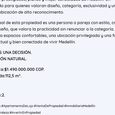
 para quienes valoran diseño, categoría, exclusividad y u
ubicación de alto reconocimiento.
al de esta propiedad es una persona o pareja con estilo, cr
seño, que valora la practicidad sin renunciar a la categoría.
a espacios confortables, una ubicación privilegiada y una 
tual y bien conectada de vivir Medellín.
S UNA DECISIÓN.
IÓN NATURAL.
ta:
$
1
.49
0.000.000 COP
.
da:
112,5
m²
.
:
2
.
 #ApartamentoDeLujo #VentaDePropiedad #InmobiliariaMedellín
aleza #InvertirEnPropiedad