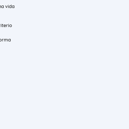
na vida
iterio
forma