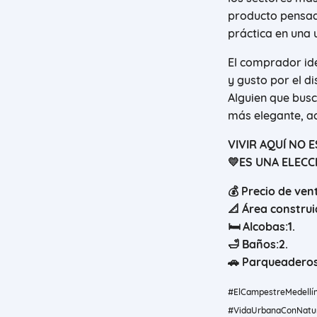
producto pensado
práctica en una 
El comprador ide
y gusto por el di
Alguien que busc
más elegante, ac
VIVIR AQUÍ NO E
💛
ES UNA ELECC
💰
Precio de ven
📐
Área construi
🛏
Alcobas:
1
.
🛁
Baños:
2
.
🚗
Parqueaderos
#ElCampestreMedellín
#VidaUrbanaConNatur